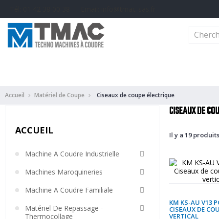
Tél: 01 42 38 00 38 丨 Email: info@tmac-sas.fr
Machine A Coudre Industrielle
Machines Maroquinerie
Machine A Cou
Accueil
Matériel de Coupe
Ciseaux de coupe électrique
CISEAUX DE CO
ACCUEIL
Il y a 19 produits
Machine A Coudre Industrielle
Machines Maroquineries
Machine A Coudre Familiale
KM KS-AU V13 
Matériel De Repassage -
CISEAUX DE CO
Thermocollage
VERTICAL