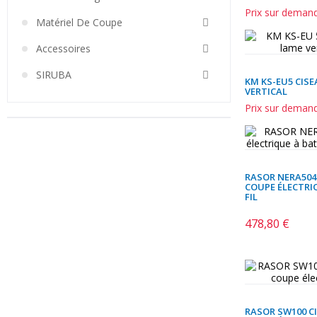
Prix sur deman
Matériel De Coupe
Accessoires
SIRUBA
KM KS-EU5 CISE
VERTICAL
Prix sur deman
RASOR NERA504
COUPE ÉLECTRI
FIL
478,80 €
Prix
RASOR SW100 C