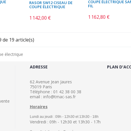
QUE
COUPE ÉLECTRIQUE SA
RASOR SW12 CISEAU DE
FIL
COUPE ÉLECTRIQUE
1 162,80 €
Prix
1 142,00 €
Prix
 de 19 article(s)
e électrique
ADRESSE
PLAN D'AC
62 Avenue Jean Jaures
75019 Paris
Téléphone : 01 42 38 00 38
email : info@tmac-sas.fr
vente
Horaires
Lundi au jeudi : 09h - 12h30 et 13h30 - 18h
Vendredi : 09h - 12h30 et 13h30 - 17h