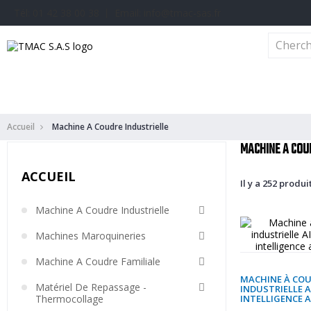
Tél: 01 42 38 00 38 丨 Email: info@tmac-sas.fr
Machine A Coudre Industrielle
Machines Maroquinerie
Machine A Cou
Accueil
Machine A Coudre Industrielle
MACHINE A COU
ACCUEIL
Il y a 252 produit
Machine A Coudre Industrielle
Machines Maroquineries
Machine A Coudre Familiale
MACHINE À CO
Matériel De Repassage -
INDUSTRIELLE A
Thermocollage
INTELLIGENCE A