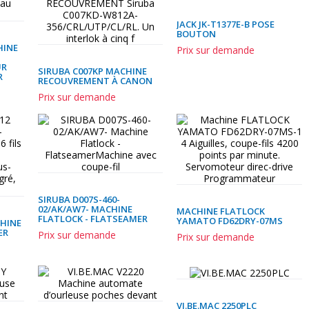
JACK JK-T1377E-B POSE
BOUTON
HINE
Prix sur demande
UR
SIRUBA C007KP MACHINE
R
RECOUVREMENT À CANON
Prix sur demande
SIRUBA D007S-460-
02/AK/AW7- MACHINE
MACHINE FLATLOCK
FLATLOCK - FLATSEAMER
YAMATO FD62DRY-07MS
CHINE
ER
Prix sur demande
Prix sur demande
VI.BE.MAC 2250PLC