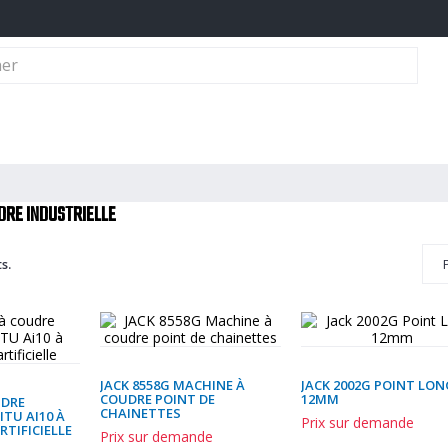
dre Familiale
Matériel De Repassage - Thermocollage
Matériel De Coupe
DRE INDUSTRIELLE
s.
JACK 8558G MACHINE À
JACK 2002G POINT LON
COUDRE POINT DE
12MM
UDRE
CHAINETTES
ITU AI10 À
Prix sur demande
RTIFICIELLE
Prix sur demande