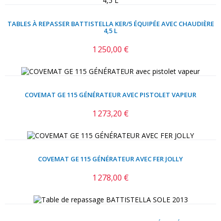
TABLES À REPASSER BATTISTELLA KER/5 ÉQUIPÉE AVEC CHAUDIÈRE
4,5 L
1 250,00 €
Prix
COVEMAT GE 115 GÉNÉRATEUR AVEC PISTOLET VAPEUR
1 273,20 €
Prix
COVEMAT GE 115 GÉNÉRATEUR AVEC FER JOLLY
1 278,00 €
Prix