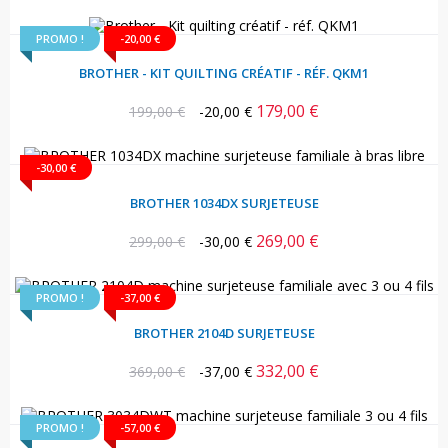
PROMO !
-20,00 €
BROTHER - KIT QUILTING CRÉATIF - RÉF. QKM1
179,00 €
Prix
Prix
199,00 €
-20,00 €
habituel
-30,00 €
BROTHER 1034DX SURJETEUSE
269,00 €
Prix
Prix
299,00 €
-30,00 €
habituel
PROMO !
-37,00 €
BROTHER 2104D SURJETEUSE
332,00 €
Prix
Prix
369,00 €
-37,00 €
habituel
PROMO !
-57,00 €