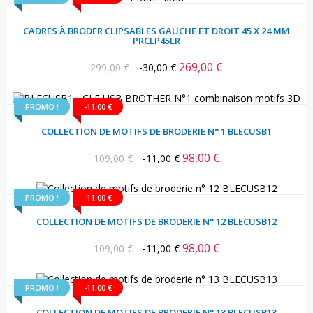
CADRES À BRODER CLIPSABLES GAUCHE ET DROIT 45 X 24 MM
PRCLP45LR
269,00 €
Prix
Prix
299,00 €
-30,00 €
habituel
PROMO !
-11,00 €
COLLECTION DE MOTIFS DE BRODERIE N° 1 BLECUSB1
98,00 €
Prix
Prix
109,00 €
-11,00 €
habituel
PROMO !
-11,00 €
COLLECTION DE MOTIFS DE BRODERIE N° 12 BLECUSB12
98,00 €
Prix
Prix
109,00 €
-11,00 €
habituel
PROMO !
-11,00 €
COLLECTION DE MOTIFS DE BRODERIE N° 13 BLECUSB13