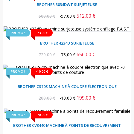
BROTHER 3034DWT SURJETEUSE
512,00 €
Prix
Prix
569,00 €
-57,00 €
habituel
PROMO !
-73,00 €
BROTHER 4234D SURJETEUSE
656,00 €
Prix
Prix
729,00 €
-73,00 €
habituel
PROMO !
-10,00 €
BROTHER CS70S MACHINE À COUDRE ÉLECTRONIQUE
199,00 €
Prix
Prix
209,00 €
-10,00 €
habituel
PROMO !
-70,00 €
BROTHER CV3440 MACHINE À POINTS DE RECOUVREMENT