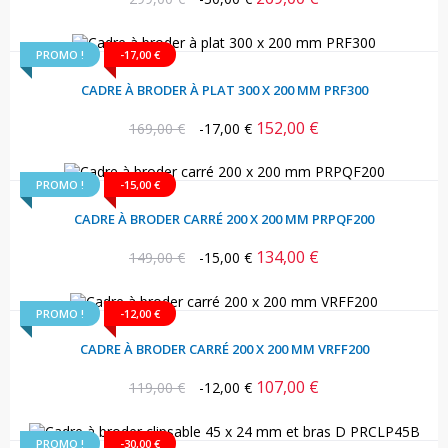
habituel
PROMO !
-17,00 €
CADRE À BRODER À PLAT 300 X 200 MM PRF300
152,00 €
Prix
Prix
169,00 €
-17,00 €
habituel
PROMO !
-15,00 €
CADRE À BRODER CARRÉ 200 X 200 MM PRPQF200
134,00 €
Prix
Prix
149,00 €
-15,00 €
habituel
PROMO !
-12,00 €
CADRE À BRODER CARRÉ 200 X 200 MM VRFF200
107,00 €
Prix
Prix
119,00 €
-12,00 €
habituel
PROMO !
-30,00 €