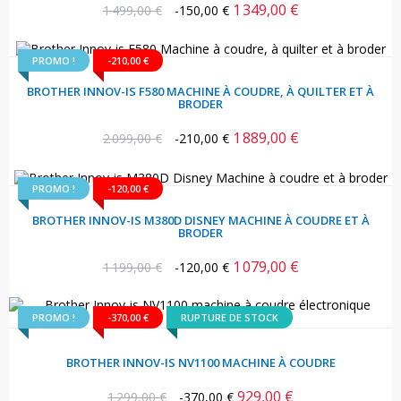
1 349,00 €
Prix
Prix
1 499,00 €
-150,00 €
habituel
PROMO !
-210,00 €
BROTHER INNOV-IS F580 MACHINE À COUDRE, À QUILTER ET À
BRODER
1 889,00 €
Prix
Prix
2 099,00 €
-210,00 €
habituel
PROMO !
-120,00 €
BROTHER INNOV-IS M380D DISNEY MACHINE À COUDRE ET À
BRODER
1 079,00 €
Prix
Prix
1 199,00 €
-120,00 €
habituel
PROMO !
-370,00 €
RUPTURE DE STOCK
BROTHER INNOV-IS NV1100 MACHINE À COUDRE
929,00 €
Prix
Prix
1 299,00 €
-370,00 €