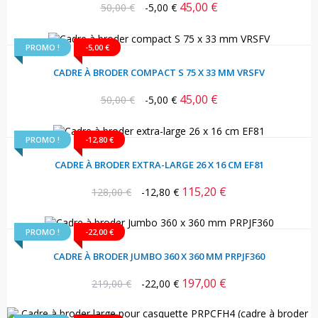
45,00 €
Prix
Prix
50,00 €
-5,00 €
habituel
PROMO !
-5,00 €
CADRE À BRODER COMPACT S 75 X 33 MM VRSFV
45,00 €
Prix
Prix
50,00 €
-5,00 €
habituel
PROMO !
-12,80 €
CADRE À BRODER EXTRA-LARGE 26 X 16 CM EF81
115,20 €
Prix
Prix
128,00 €
-12,80 €
habituel
PROMO !
-22,00 €
CADRE À BRODER JUMBO 360 X 360 MM PRPJF360
197,00 €
Prix
Prix
219,00 €
-22,00 €
habituel