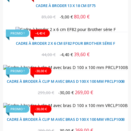
CADRE À BRODER 13 X 18 CM EF75
80,00 €
Prix
Prix
89,00 €
-9,00 €
habituel
PROMO !
-4,40 €
CADRE À BRODER 2 X 6 CM EF82 POUR BROTHER SÉRIE F
39,60 €
Prix
Prix
44,00 €
-4,40 €
habituel
PROMO !
-30,00 €
CADRE À BRODER À CLIP M AVEC BRAS D 100 X 100 MM PRCLP100B
269,00 €
Prix
Prix
299,00 €
-30,00 €
habituel
PROMO !
-30,00 €
CADRE À BRODER À CLIP M AVEC BRAS D 100 X 100 MM VRCLP100B
269,00 €
Prix
Prix
299,00 €
-30,00 €