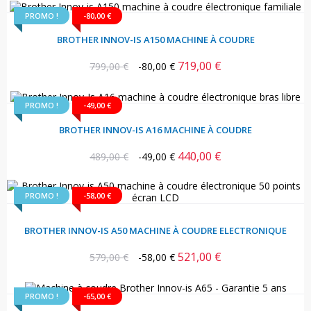
PROMO !
-80,00 €
BROTHER INNOV-IS A150 MACHINE À COUDRE
719,00 €
Prix
Prix
799,00 €
-80,00 €
habituel
PROMO !
-49,00 €
BROTHER INNOV-IS A16 MACHINE À COUDRE
440,00 €
Prix
Prix
489,00 €
-49,00 €
habituel
PROMO !
-58,00 €
BROTHER INNOV-IS A50 MACHINE À COUDRE ELECTRONIQUE
521,00 €
Prix
Prix
579,00 €
-58,00 €
habituel
PROMO !
-65,00 €