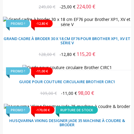
224,00 €
Prix
Prix
249,00 €
-25,00 €
habituel
PROMO !
-12,80 €
GRAND CADRE À BRODER 30 X 18 CM EF76 POUR BROTHER XP1, XV ET
SÉRIE V
115,20 €
Prix
Prix
128,00 €
-12,80 €
habituel
PROMO !
-11,00 €
GUIDE POUR COUTURE CIRCULAIRE BROTHER CIRC1
98,00 €
Prix
Prix
109,00 €
-11,00 €
habituel
PROMO !
-170,00 €
RUPTURE DE STOCK
HUSQVARNA VIKING DESIGNER JADE 35 MACHINE À COUDRE &
BRODER