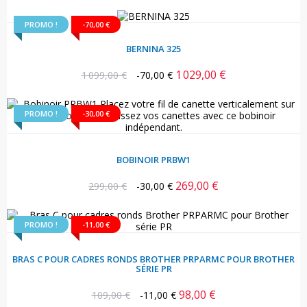
PROMO !
-70,00 €
BERNINA 325
1 029,00 €
Prix
Prix
1 099,00 €
-70,00 €
habituel
PROMO !
-30,00 €
BOBINOIR PRBW1
269,00 €
Prix
Prix
299,00 €
-30,00 €
habituel
PROMO !
-11,00 €
BRAS C POUR CADRES RONDS BROTHER PRPARMC POUR BROTHER
SÉRIE PR
98,00 €
Prix
Prix
109,00 €
-11,00 €
habituel