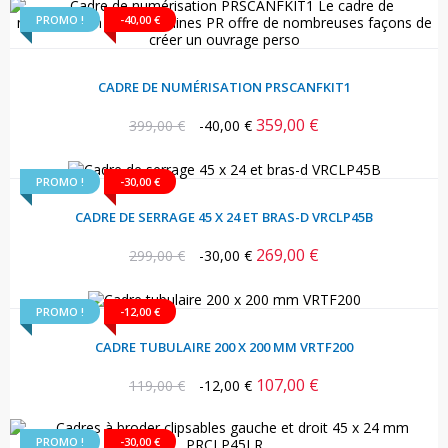
PROMO !
-40,00 €
CADRE DE NUMÉRISATION PRSCANFKIT1
359,00 €
Prix
Prix
399,00 €
-40,00 €
habituel
PROMO !
-30,00 €
CADRE DE SERRAGE 45 X 24 ET BRAS-D VRCLP45B
269,00 €
Prix
Prix
299,00 €
-30,00 €
habituel
PROMO !
-12,00 €
CADRE TUBULAIRE 200 X 200 MM VRTF200
107,00 €
Prix
Prix
119,00 €
-12,00 €
habituel
PROMO !
-30,00 €