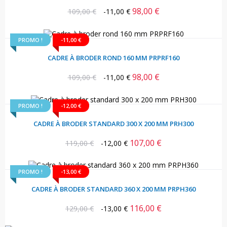
98,00 €
Prix
Prix
109,00 €
-11,00 €
habituel
PROMO !
-11,00 €
CADRE À BRODER ROND 160 MM PRPRF160
98,00 €
Prix
Prix
109,00 €
-11,00 €
habituel
PROMO !
-12,00 €
CADRE À BRODER STANDARD 300 X 200 MM PRH300
107,00 €
Prix
Prix
119,00 €
-12,00 €
habituel
PROMO !
-13,00 €
CADRE À BRODER STANDARD 360 X 200 MM PRPH360
116,00 €
Prix
Prix
129,00 €
-13,00 €
habituel