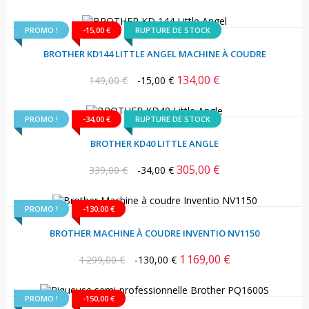
habituel
PROMO !
-15,00 €
RUPTURE DE STOCK
BROTHER KD144 LITTLE ANGEL MACHINE À COUDRE
134,00 €
Prix
Prix
149,00 €
-15,00 €
habituel
PROMO !
-34,00 €
RUPTURE DE STOCK
BROTHER KD40 LITTLE ANGLE
305,00 €
Prix
Prix
339,00 €
-34,00 €
habituel
PROMO !
-130,00 €
BROTHER MACHINE À COUDRE INVENTIO NV1150
1 169,00 €
Prix
Prix
1 299,00 €
-130,00 €
habituel
PROMO !
-150,00 €