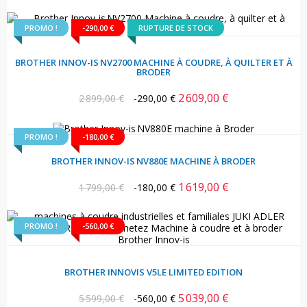
habituel
PROMO !
-290,00 €
RUPTURE DE STOCK
BROTHER INNOV-IS NV2700 MACHINE À COUDRE, À QUILTER ET À
BRODER
2 609,00 €
Prix
Prix
2 899,00 €
-290,00 €
habituel
PROMO !
-180,00 €
BROTHER INNOV-IS NV880E MACHINE À BRODER
1 619,00 €
Prix
Prix
1 799,00 €
-180,00 €
habituel
PROMO !
-560,00 €
BROTHER INNOVIS V5LE LIMITED EDITION
5 039,00 €
Prix
Prix
5 599,00 €
-560,00 €