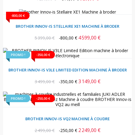
habituel
-800,00 €
BROTHER INNOV-IS STELLAIRE XE1 MACHINE À BRODER
4 599,00 €
Prix
Prix
5 399,00 €
-800,00 €
habituel
PROMO !
-350,00 €
BROTHER INNOV-IS V3LE LIMITED EDITION MACHINE À BRODER
3 149,00 €
Prix
Prix
3 499,00 €
-350,00 €
habituel
PROMO !
-250,00 €
BROTHER INNOV-IS VQ2 MACHINE À COUDRE
2 249,00 €
Prix
Prix
2 499,00 €
-250,00 €