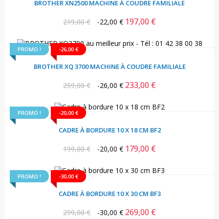
BROTHER XN2500 MACHINE À COUDRE FAMILIALE
197,00 €
Prix
Prix
219,00 €
-22,00 €
habituel
PROMO !
-26,00 €
BROTHER XQ 3700 MACHINE À COUDRE FAMILIALE
233,00 €
Prix
Prix
259,00 €
-26,00 €
habituel
PROMO !
-20,00 €
CADRE À BORDURE 10 X 18 CM BF2
179,00 €
Prix
Prix
199,00 €
-20,00 €
habituel
PROMO !
-30,00 €
CADRE À BORDURE 10 X 30 CM BF3
269,00 €
Prix
Prix
299,00 €
-30,00 €