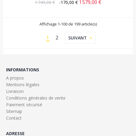
1 579,00 €
Prix
Prix
1 749,00 €
-170,00 €
habituel
Affichage 1-100 de 199 article(s)
1
2
SUIVANT
INFORMATIONS
A propos
Mentions légales
Livraison
Conditions générales de vente
Paiement sécurisé
Sitemap
Contact
ADRESSE