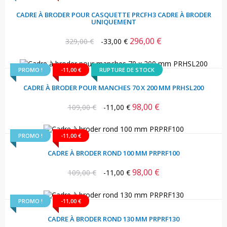
CADRE À BRODER POUR CASQUETTE PRCFH3 CADRE À BRODER
UNIQUEMENT
296,00 €
Prix
Prix
329,00 €
-33,00 €
habituel
PROMO !
-11,00 €
RUPTURE DE STOCK
CADRE À BRODER POUR MANCHES 70 X 200 MM PRHSL200
98,00 €
Prix
Prix
109,00 €
-11,00 €
habituel
PROMO !
-11,00 €
CADRE À BRODER ROND 100 MM PRPRF100
98,00 €
Prix
Prix
109,00 €
-11,00 €
habituel
PROMO !
-11,00 €
CADRE À BRODER ROND 130 MM PRPRF130