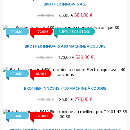
BROTHER INNOV-IS A65
584,00 €
Prix
Prix
649,00 €
-65,00 €
habituel
PROMO !
-170,00 €
RUPTURE DE STOCK
BROTHER INNOV-IS A80 MACHINE À COUDRE
529,00 €
Prix
Prix
699,00 €
-170,00 €
habituel
PROMO !
-86,00 €
BROTHER INNOV-IS F400 MACHINE À COUDRE
773,00 €
Prix
Prix
859,00 €
-86,00 €
habituel
PROMO !
-100,00 €