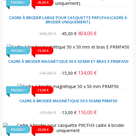
PROMO !
-45,00 €
CADRE À BRODER LARGE POUR CASQUETTE PRPCFH4 (CADRE À
BRODER UNIQUEMENT).
404,00 €
Prix
Prix
449,00 €
-45,00 €
habituel
PROMO !
-15,00 €
CADRE À BRODER MAGNÉTIQUE 50 X 50 MM ET BRAS E PRMFA50
134,00 €
Prix
Prix
149,00 €
-15,00 €
habituel
PROMO !
-13,00 €
CADRE À BRODER MAGNÉTIQUE 50 X 50 MM PRMF50
116,00 €
Prix
Prix
129,00 €
-13,00 €
habituel
PROMO !
-33,00 €