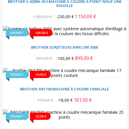
BROTHER S-6280A-813 MACHINE À COUDRE À POINT NOUÉ UNE
AIGUILLE
1 150,00 €
Prix
Prix
1 380,00 €
-230,00 €
habituel
PROMO !
-100,00 €
BROTHER SURJETEUSE AIRFLOW 3000
899,00 €
Prix
Prix
999,00 €
-100,00 €
habituel
PROMO !
-18,00 €
BROTHER XN1700 MACHINE À COUDRE FAMILIALE
161,00 €
Prix
Prix
179,00 €
-18,00 €
habituel
PROMO !
-22,00 €