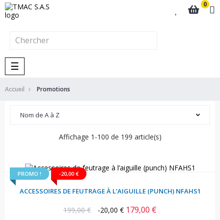
0
Basculer
☰
la
navigation
Accueil
Promotions
Nom de A à Z
Affichage 1-100 de 199 article(s)
PROMO !
-20,00 €
ACCESSOIRES DE FEUTRAGE À L’AIGUILLE (PUNCH) NFAHS1
179,00 €
Prix
Prix
199,00 €
-20,00 €
habituel