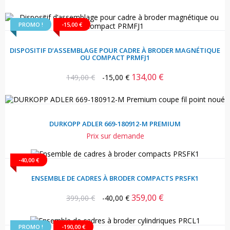
habituel
PROMO !
-15,00 €
DISPOSITIF D’ASSEMBLAGE POUR CADRE À BRODER MAGNÉTIQUE
OU COMPACT PRMFJ1
134,00 €
Prix
Prix
149,00 €
-15,00 €
habituel
DURKOPP ADLER 669-180912-M PREMIUM
Prix sur demande
-40,00 €
ENSEMBLE DE CADRES À BRODER COMPACTS PRSFK1
359,00 €
Prix
Prix
399,00 €
-40,00 €
habituel
PROMO !
-190,00 €