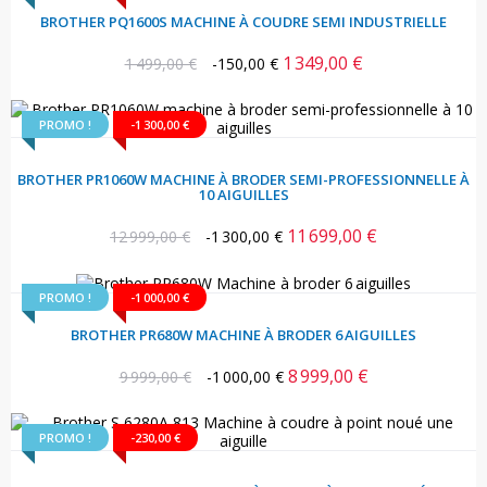
BROTHER PQ1600S MACHINE À COUDRE SEMI INDUSTRIELLE
1 349,00 €
Prix
Prix
1 499,00 €
-150,00 €
habituel
PROMO !
-1 300,00 €
BROTHER PR1060W MACHINE À BRODER SEMI-PROFESSIONNELLE À
10 AIGUILLES
11 699,00 €
Prix
Prix
12 999,00 €
-1 300,00 €
habituel
PROMO !
-1 000,00 €
BROTHER PR680W MACHINE À BRODER 6 AIGUILLES
8 999,00 €
Prix
Prix
9 999,00 €
-1 000,00 €
habituel
PROMO !
-230,00 €