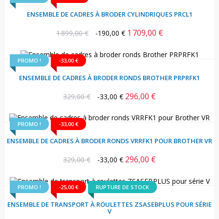
ENSEMBLE DE CADRES À BRODER CYLINDRIQUES PRCL1
1 709,00 €
Prix
Prix
1 899,00 €
-190,00 €
habituel
PROMO !
-33,00 €
ENSEMBLE DE CADRES À BRODER RONDS BROTHER PRPRFK1
296,00 €
Prix
Prix
329,00 €
-33,00 €
habituel
PROMO !
-33,00 €
ENSEMBLE DE CADRES À BRODER RONDS VRRFK1 POUR BROTHER VR
296,00 €
Prix
Prix
329,00 €
-33,00 €
habituel
PROMO !
-25,00 €
RUPTURE DE STOCK
ENSEMBLE DE TRANSPORT À ROULETTES ZSASEBPLUS POUR SÉRIE
V