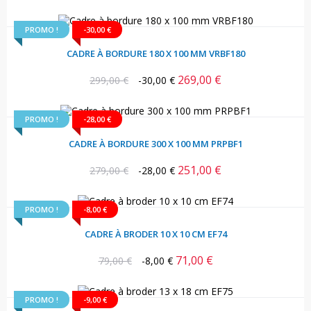
habituel
PROMO !
-30,00 €
CADRE À BORDURE 180 X 100 MM VRBF180
269,00 €
Prix
Prix
299,00 €
-30,00 €
habituel
PROMO !
-28,00 €
CADRE À BORDURE 300 X 100 MM PRPBF1
251,00 €
Prix
Prix
279,00 €
-28,00 €
habituel
PROMO !
-8,00 €
CADRE À BRODER 10 X 10 CM EF74
71,00 €
Prix
Prix
79,00 €
-8,00 €
habituel
PROMO !
-9,00 €