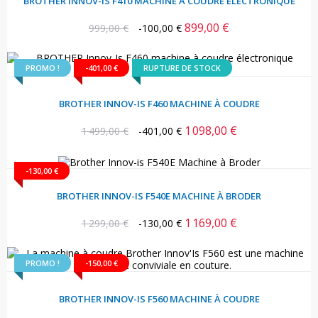
BROTHER INNOV-IS F410 MACHINE À COUDRE ELECTRONIQUE
899,00 €
Prix
Prix
999,00 €
-100,00 €
habituel
PROMO !
-401,00 €
RUPTURE DE STOCK
BROTHER INNOV-IS F460 MACHINE À COUDRE
1 098,00 €
Prix
Prix
1 499,00 €
-401,00 €
habituel
-130,00 €
BROTHER INNOV-IS F540E MACHINE À BRODER
1 169,00 €
Prix
Prix
1 299,00 €
-130,00 €
habituel
PROMO !
-150,00 €
BROTHER INNOV-IS F560 MACHINE À COUDRE