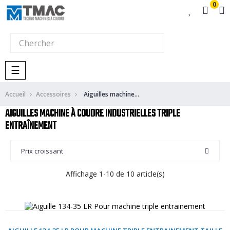
0
Basculer
☰
la
navigation
Accueil
Accessoires
Aiguilles machine à coudre industrielles triple entraînement
AIGUILLES MACHINE À COUDRE INDUSTRIELLES TRIPLE
ENTRAÎNEMENT
Prix croissant
Affichage 1-10 de 10 article(s)