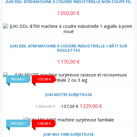
JUKI DDL-8700 MACHINE À COUDRE INDUSTRIELLE NON COUPE FIL
1 050,00 €
Prix
JUKI DDL-8700 MACHINE À COUDRE INDUSTRIELLE + BÂTI SUR
ROULETTES
1 170,00 €
Prix
PROMO !
-137,00 €
JUKI MO735 SURJETEUSE
1 229,00 €
Prix
Prix
1 366,00 €
-137,00 €
habituel
PROMO !
-139,00 €
JUKI MO-1000 SURJETEUSE