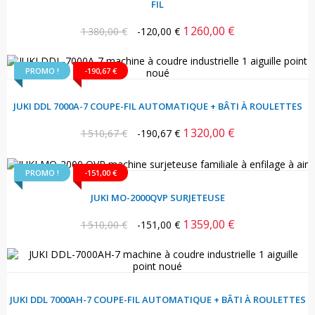
FIL
1 260,00 €
Prix
Prix
1 380,00 €
-120,00 €
habituel
PROMO !
-190,67 €
JUKI DDL 7000A-7 COUPE-FIL AUTOMATIQUE + BÂTI À ROULETTES
1 320,00 €
Prix
Prix
1 510,67 €
-190,67 €
habituel
PROMO !
-151,00 €
JUKI MO-2000QVP SURJETEUSE
1 359,00 €
Prix
Prix
1 510,00 €
-151,00 €
habituel
JUKI DDL 7000AH-7 COUPE-FIL AUTOMATIQUE + BÂTI À ROULETTES