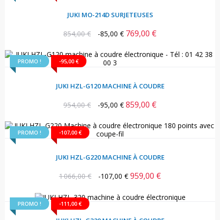
JUKI MO-214D SURJETEUSES
769,00 €
Prix
Prix
854,00 €
-85,00 €
habituel
PROMO !
-95,00 €
JUKI HZL-G120 MACHINE À COUDRE
859,00 €
Prix
Prix
954,00 €
-95,00 €
habituel
PROMO !
-107,00 €
JUKI HZL-G220 MACHINE À COUDRE
959,00 €
Prix
Prix
1 066,00 €
-107,00 €
habituel
PROMO !
-111,00 €