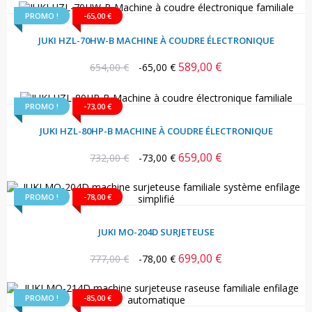
PROMO !
-65,00 €
JUKI HZL-70HW-B MACHINE À COUDRE ÉLECTRONIQUE
589,00 €
Prix
Prix
654,00 €
-65,00 €
habituel
PROMO !
-73,00 €
JUKI HZL-80HP-B MACHINE À COUDRE ÉLECTRONIQUE
659,00 €
Prix
Prix
732,00 €
-73,00 €
habituel
PROMO !
-78,00 €
JUKI MO-204D SURJETEUSE
699,00 €
Prix
Prix
777,00 €
-78,00 €
habituel
PROMO !
-85,00 €