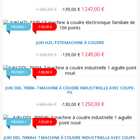
1 247,00 €
Prix
Prix
1 386,00 €
-139,00 €
habituel
PROMO !
-139,00 €
JUKI HZL-F370 MACHINE À COUDRE
1 249,00 €
Prix
Prix
1 388,00 €
-139,00 €
habituel
PROMO !
-130,00 €
JUKI DDL 7000A-7 MACHINE À COUDRE INDUSTRIELLE AVEC COUPE-
FIL
1 250,00 €
Prix
Prix
1 380,00 €
-130,00 €
habituel
PROMO !
-120,00 €
JUKI DDL 7000AH-7 MACHINE À COUDRE INDUSTRIELLE AVEC COUPE-