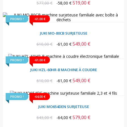
519,00 €
Prix
Prix
577,00 €
-58,00 €
habituel
PROMO !
-61,00 €
JUKI MO-80CB SURJETEUSE
549,00 €
Prix
Prix
610,00 €
-61,00 €
habituel
PROMO !
-61,00 €
JUKI HZL-60HR-B MACHINE À COUDRE
549,00 €
Prix
Prix
610,00 €
-61,00 €
habituel
PROMO !
-64,00 €
JUKI MO654DEN SURJETEUSE
579,00 €
Prix
Prix
643,00 €
-64,00 €
habituel