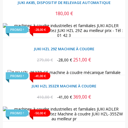
JUKI AK85, DISPOSITIF DE RELEVAGE AUTOMATIQUE
180,00 €
Prix
PROMO !
-28,00 €
JUKI HZL 29Z MACHINE À COUDRE
251,00 €
Prix
Prix
279,00 €
-28,00 €
habituel
PROMO !
-41,00 €
JUKI HZL 353ZR MACHINE À COUDRE
369,00 €
Prix
Prix
410,00 €
-41,00 €
habituel
PROMO !
-50,00 €