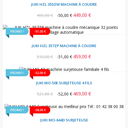
JUKI HZL 355ZW MACHINE À COUDRE
449,00 €
Prix
Prix
499,00 €
-50,00 €
habituel
PROMO !
-51,00 €
JUKI HZL 357ZP MACHINE À COUDRE
459,00 €
Prix
Prix
510,00 €
-51,00 €
habituel
PROMO !
-52,00 €
JUKI MO-50E SURJETEUSE 4 FILS
469,00 €
Prix
Prix
521,00 €
-52,00 €
habituel
PROMO !
-58,00 €
JUKI MO-644D SURJETEUSE