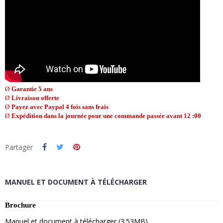
Ø
Garantie 5 ans
Ø
Livraison offerte
Ø
Payez avec Paypal 4 fois sans frais
Ø
Expédition dans la journée pour une commande passée avant 12 :00
Partager
MANUEL ET DOCUMENT À TÉLÉCHARGER
Brochure
Manuel et document à télécharger (3.53MB)