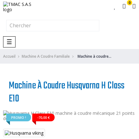
0
Basculer
☰
la
navigation
Accueil
Machine A Coudre Familiale
Machine à coudre Husqvarna H Class E10
Machine À Coudre Husqvarna H Class
E10
PROMO !
-70,00 €