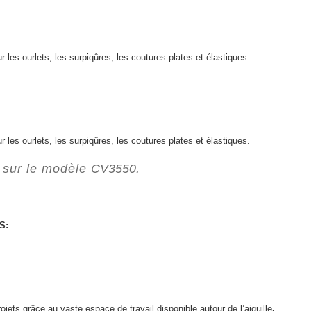
ur les ourlets, les surpiqûres, les coutures plates et élastiques.
ur les ourlets, les surpiqûres, les coutures plates et élastiques.
 sur le modèle
CV3550
.
S:
ojets grâce au vaste espace de travail disponible autour de l’aiguille
.