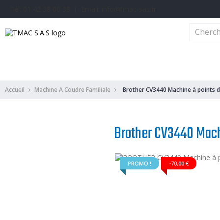
Tél: 01 42 38 00 38 丨 Email: info@tmac-sas.fr
Machine A Coudre Industrielle
Machines Maroquinerie
Machine A Cou
Accueil
Machine A Coudre Familiale
Brother CV3440 Machine à points 
Brother CV3440 Mach
PROMO !
-70,00 €