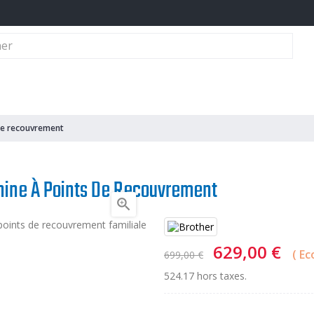
dre Familiale
Matériel De Repassage - Thermocollage
Matériel De Coupe
de recouvrement
ine À Points De Recouvrement

629,00 €
Ec
699,00 €
524.17 hors taxes.