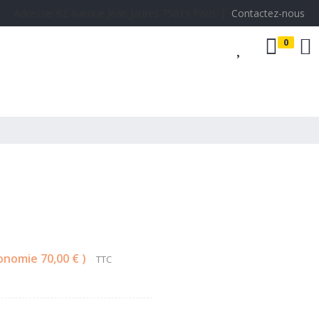
Adresse: 62 Avenue Jean Jaures 75019 Paris 丨
Contactez-nous
0
Accessoires
onomie 70,00 €
TTC