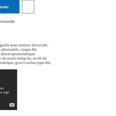
anier
commande
guille avec moteur direct DA,
alternatifs, coupe-fils
il électropneumatique
de point intégrée, arrêt de
matique, gros crochet type XXL,
é