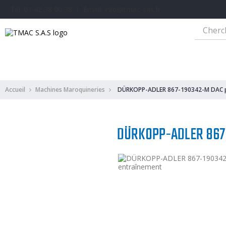
Tél: 01 42 38 00 38 丨 Email: info@tmac-sas.fr
Machine A Coudre Industrielle
Machines Maroquinerie
Machine A Cou
Accueil
Machines Maroquineries
DÜRKOPP-ADLER 867-190342-M DAC pi
DÜRKOPP-ADLER 867-