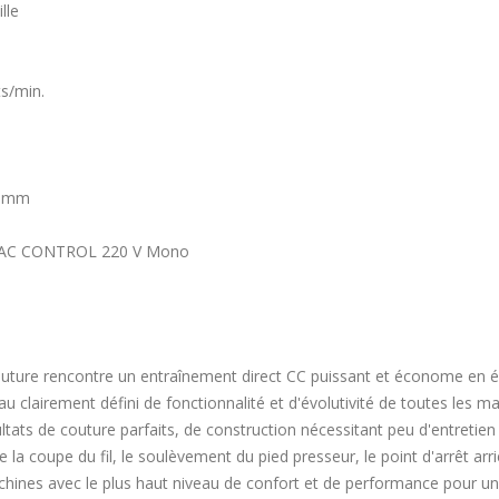
lle
ts/min.
5 mm
 DAC CONTROL 220 V Mono
outure rencontre un entraînement direct CC puissant et économe en é
u clairement défini de fonctionnalité et d'évolutivité de toutes les 
ats de couture parfaits, de construction nécessitant peu d'entretie
la coupe du fil, le soulèvement du pied presseur, le point d'arrêt arri
hines avec le plus haut niveau de confort et de performance pour une e