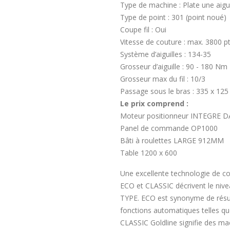
Type de machine : Plate une aigui
Type de point : 301 (point noué)
Coupe fil : Oui
Vitesse de couture : max. 3800 p
Système d’aiguilles : 134-35
Grosseur d’aiguille : 90 - 180 Nm
Grosseur max du fil : 10/3
Passage sous le bras : 335 x 12
Le prix comprend :
Moteur positionneur INTEGRE
Panel de commande OP1000
Bâti à roulettes LARGE 912MM
Table 1200 x 600
Une excellente technologie de c
ECO et CLASSIC décrivent le nivea
TYPE. ECO est synonyme de résult
fonctions automatiques telles que 
CLASSIC Goldline signifie des mac