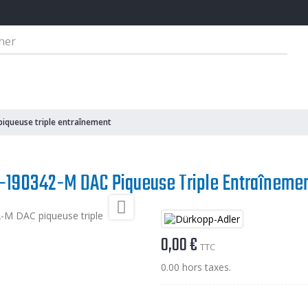
dre Familiale
Matériel De Repassage - Thermocollage
Matériel De Coupe
queuse triple entraînement
190342-M DAC Piqueuse Triple Entraîneme

0,00 €
TTC
0.00 hors taxes.