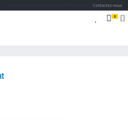
Adresse: 62 Avenue Jean Jaures 75019 Paris 丨
Contactez-nous
0
Accessoires
nt