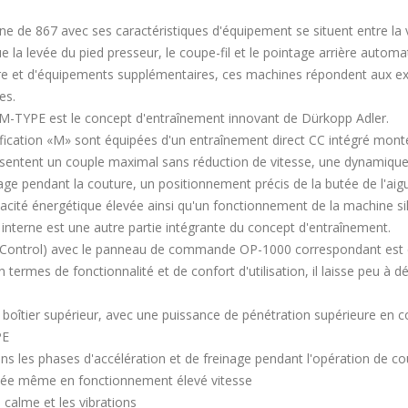
ine de 867 avec ses caractéristiques d'équipement se situent entre la
 la levée du pied presseur, le coupe-fil et le pointage arrière autom
 et d'équipements supplémentaires, ces machines répondent aux ex
es.
 M-TYPE est le concept d'entraînement innovant de Dürkopp Adler.
fication «M» sont équipées d'un entraînement direct CC intégré monté
ésentent un couple maximal sans réduction de vitesse, une dynamiqu
age pendant la couture, un positionnement précis de la butée de l'aig
acité énergétique élevée ainsi qu'un fonctionnement de la machine sil
nterne est une autre partie intégrante du concept d'entraînement.
Control) avec le panneau de commande OP-1000 correspondant est 
 termes de fonctionnalité et de confort d'utilisation, il laisse peu à dé
e boîtier supérieur, avec une puissance de pénétration supérieure en 
PE
 les phases d'accélération et de freinage pendant l'opération de co
utée même en fonctionnement élevé vitesse
calme et les vibrations