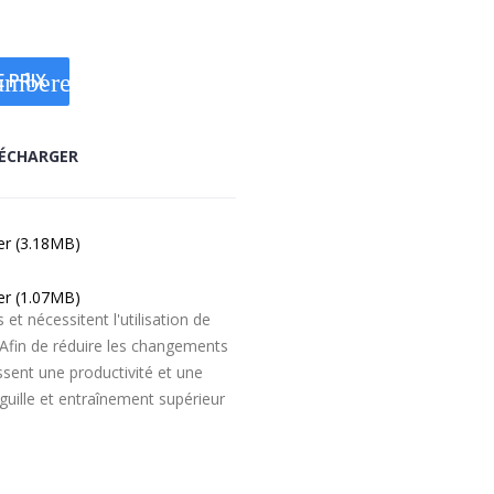
numbered
 PRIX
ÉCHARGER
er (3.18MB)
er (1.07MB)
 nécessitent l'utilisation de
Afin de réduire les changements
sent une productivité et une
guille et entraînement supérieur