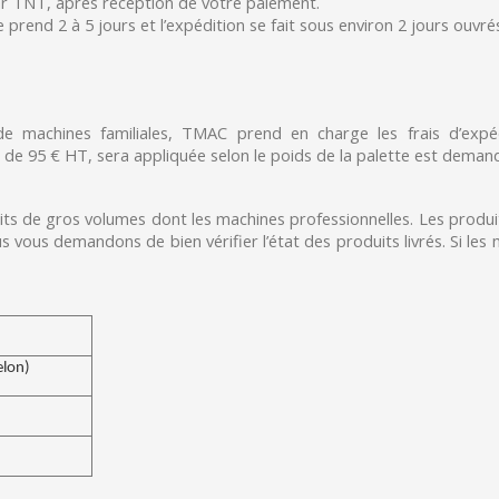
ar TNT, après réception de votre paiement.
rend 2 à 5 jours et l’expédition se fait sous environ 2 jours ouvrés.
 machines familiales, TMAC prend en charge les frais d’expéd
ir de 95 € HT, sera appliquée selon le poids de la palette est deman
uits de gros volumes dont les machines professionnelles. Les produ
us vous demandons de bien vérifier l’état des produits livrés. Si le
elon)