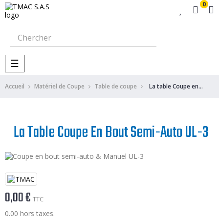
0
Basculer
☰
la
navigation
Accueil
Matériel de Coupe
Table de coupe
La table Coupe en bout semi-auto UL-3
La Table Coupe En Bout Semi-Auto UL-3
0,00 €
TTC
0.00 hors taxes.