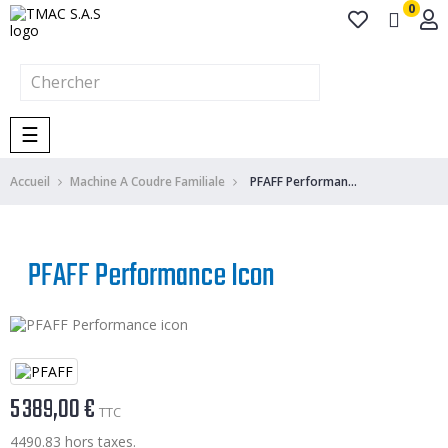
0
Basculer
☰
la
navigation
Accueil
Machine A Coudre Familiale
PFAFF Performance icon
PFAFF Performance Icon
5 389,00 €
TTC
4490.83 hors taxes.