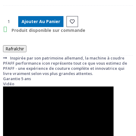
Ajouter Au Panier

Produit disponible sur commande
Inspirée par son patrimoine allemand, la machine à coudre
PFAFF performance icon représente tout ce que vous estimez de
PFAFF - une expérience de couture complète et innovatrice qui
livre vraiment selon vos plus grandes attentes.
Garantie 5 ans
Vidéo