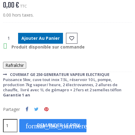
0,00 €
TTC
0.00 hors taxes.
Ajouter Au Panier

Produit disponible sur commande
COVEMAT GE 250 GENERATEUR VAPEUR ELECTRIQUE
Puissance 5kw, cuve tout inox 7.5L, réservoir 10 L, pompe,
production 7kg vapeur/ heure, 2 électrovannes, 2 allures de
chauffe,
livré avec 1L de gémapro + 2 fers et 2 semelles téflon
Garantie 1 an
Partager
format_list_numbered
DEMANDER LE PRIX