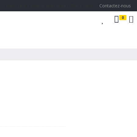
Adresse: 62 Avenue Jean Jaures 75019 Paris 丨
Contactez-nous
0
Accessoires