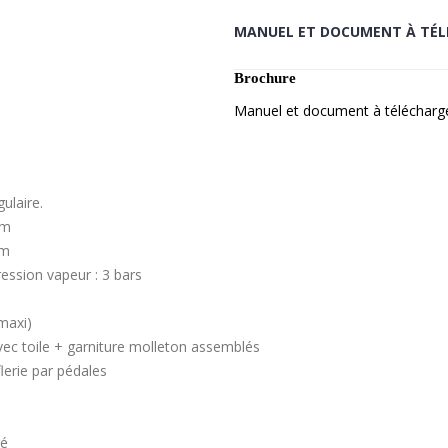
MANUEL ET DOCUMENT À TÉL
Brochure
Manuel et document à télécharg
ulaire.
mm
mm
ression vapeur : 3 bars
maxi)
avec toile + garniture molleton assemblés
erie par pédales
ré