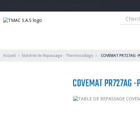
Tél: 01 42 38 00 38 丨 Email: info@tmac-sas.fr
Machine A Coudre Industrielle
Machines Maroquinerie
Machine A Cou
Accueil
Matériel de Repassage - Thermocollage
COVEMAT PR727AG -P
COVEMAT PR727AG -P