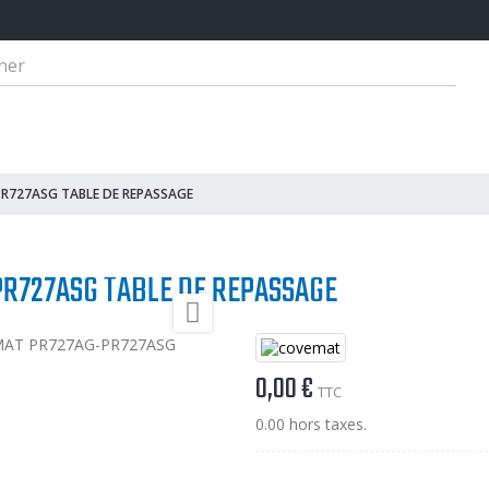
dre Familiale
Matériel De Repassage - Thermocollage
Matériel De Coupe
R727ASG TABLE DE REPASSAGE
R727ASG TABLE DE REPASSAGE

0,00 €
TTC
0.00 hors taxes.