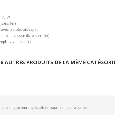
t
 - 75 W
 sans fer)
avec pistolet air/vapeur
r tout vapeur (livré sans fer)
mplissage d'eau 12l
18 AUTRES PRODUITS DE LA MÊME CATÉGORIE
des transporteurs spécialisés pour les gros volumes.